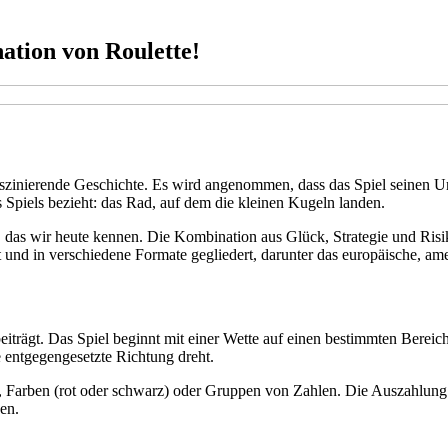
nation von Roulette!
 faszinierende Geschichte. Es wird angenommen, dass das Spiel seinen 
s Spiels bezieht: das Rad, auf dem die kleinen Kugeln landen.
, das wir heute kennen. Die Kombination aus Glück, Strategie und Risi
t und in verschiedene Formate gegliedert, darunter das europäische, am
eiträgt. Das Spiel beginnt mit einer Wette auf einen bestimmten Bereich
 entgegengesetzte Richtung dreht.
 Farben (rot oder schwarz) oder Gruppen von Zahlen. Die Auszahlung va
en.