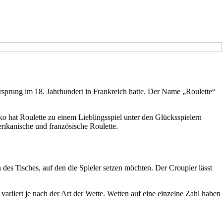
Ursprung im 18. Jahrhundert in Frankreich hatte. Der Name „Roulette“
ko hat Roulette zu einem Lieblingsspiel unter den Glücksspielern
erikanische und französische Roulette.
 des Tisches, auf den die Spieler setzen möchten. Der Croupier lässt
riiert je nach der Art der Wette. Wetten auf eine einzelne Zahl haben