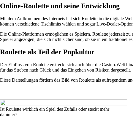
Online-Roulette und seine Entwicklung
Mit dem Aufkommen des Internets hat sich Roulette in die digitale Wel
können verschiedene Tischlimits wählen und sogar Live-Dealer-Optione
Die Online-Plattformen ermöglichen es Spielern, Roulette jederzeit zu
Spieler angezogen, die sich nicht sicher sind, ob sie in ein traditionel
Roulette als Teil der Popkultur
Der Einfluss von Roulette erstreckt sich auch über die Casino-Welt hi
für das Streben nach Glück und das Eingehen von Risiken dargestellt.
Diese Darstellungen fördern das Bild von Roulette als aufregendem 
Ist Roulette wirklich ein Spiel des Zufalls oder steckt mehr
dahinter?