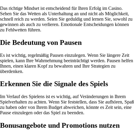
Das richtige Mindset ist entscheidend für Ihren Erfolg im Casino.
Sehen Sie das Wetten als Unterhaltung an und nicht als Möglichkeit,
schnell reich zu werden. Seien Sie geduldig und lernen Sie, sowohl zu
gewinnen als auch zu verlieren. Emotionale Entscheidungen können
zu Fehlwetten führen.
Die Bedeutung von Pausen
Es ist wichtig, regelmäßig Pausen einzulegen. Wenn Sie längere Zeit
spielen, kann Ihre Wahrnehmung beeinträchtigt werden. Pausen helfen
Ihnen, einen klaren Kopf zu bewahren und Ihre Strategien zu
überdenken.
Erkennen Sie die Signale des Spiels
Im Verlauf des Spielens ist es wichtig, auf Veränderungen in Ihrem
Spielverhalten zu achten. Wenn Sie feststellen, dass Sie aufhören, Spaß
zu haben oder von Ihrem Budget abweichen, könnte es Zeit sein, eine
Pause einzulegen oder das Spiel zu beenden.
Bonusangebote und Promotions nutzen