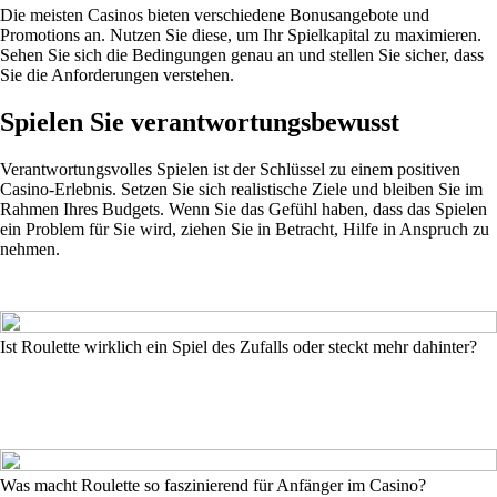
Die meisten Casinos bieten verschiedene Bonusangebote und
Promotions an. Nutzen Sie diese, um Ihr Spielkapital zu maximieren.
Sehen Sie sich die Bedingungen genau an und stellen Sie sicher, dass
Sie die Anforderungen verstehen.
Spielen Sie verantwortungsbewusst
Verantwortungsvolles Spielen ist der Schlüssel zu einem positiven
Casino-Erlebnis. Setzen Sie sich realistische Ziele und bleiben Sie im
Rahmen Ihres Budgets. Wenn Sie das Gefühl haben, dass das Spielen
ein Problem für Sie wird, ziehen Sie in Betracht, Hilfe in Anspruch zu
nehmen.
Ist Roulette wirklich ein Spiel des Zufalls oder steckt mehr dahinter?
Was macht Roulette so faszinierend für Anfänger im Casino?