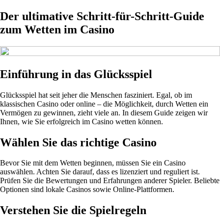
Der ultimative Schritt-für-Schritt-Guide
zum Wetten im Casino
Einführung in das Glücksspiel
Glücksspiel hat seit jeher die Menschen fasziniert. Egal, ob im
klassischen Casino oder online – die Möglichkeit, durch Wetten ein
Vermögen zu gewinnen, zieht viele an. In diesem Guide zeigen wir
Ihnen, wie Sie erfolgreich im Casino wetten können.
Wählen Sie das richtige Casino
Bevor Sie mit dem Wetten beginnen, müssen Sie ein Casino
auswählen. Achten Sie darauf, dass es lizenziert und reguliert ist.
Prüfen Sie die Bewertungen und Erfahrungen anderer Spieler. Beliebte
Optionen sind lokale Casinos sowie Online-Plattformen.
Verstehen Sie die Spielregeln