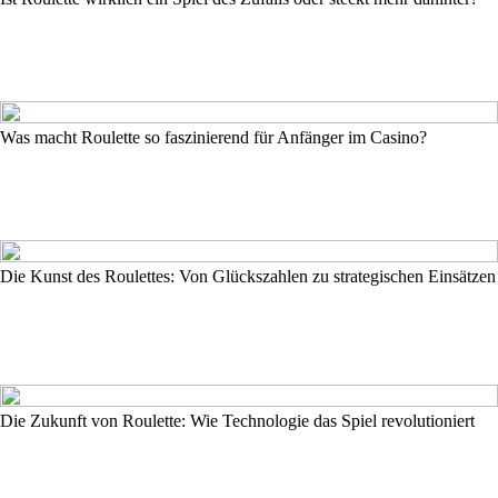
Was macht Roulette so faszinierend für Anfänger im Casino?
Die Kunst des Roulettes: Von Glückszahlen zu strategischen Einsätzen
Die Zukunft von Roulette: Wie Technologie das Spiel revolutioniert