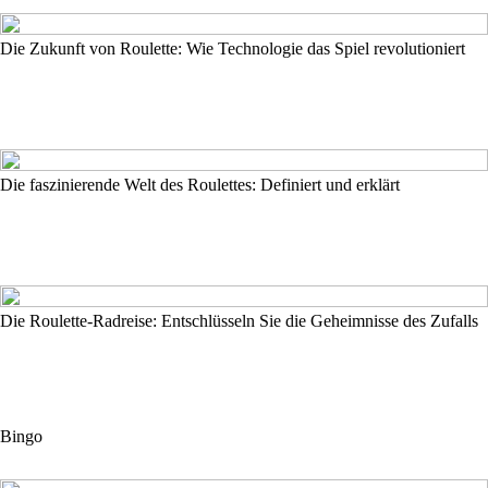
Die Zukunft von Roulette: Wie Technologie das Spiel revolutioniert
Die faszinierende Welt des Roulettes: Definiert und erklärt
Die Roulette-Radreise: Entschlüsseln Sie die Geheimnisse des Zufalls
Bingo