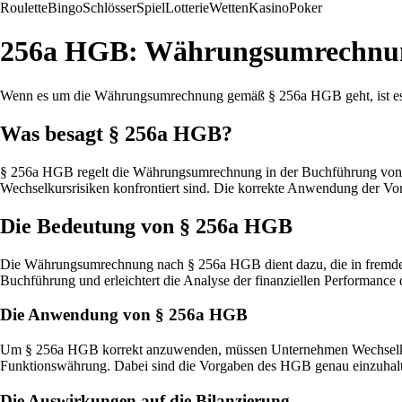
Roulette
Bingo
Schlösser
Spiel
Lotterie
Wetten
Kasino
Poker
256a HGB: Währungsumrechnun
Wenn es um die Währungsumrechnung gemäß § 256a HGB geht, ist es wi
Was besagt § 256a HGB?
§ 256a HGB regelt die Währungsumrechnung in der Buchführung von Unt
Wechselkursrisiken konfrontiert sind. Die korrekte Anwendung der Vors
Die Bedeutung von § 256a HGB
Die Währungsumrechnung nach § 256a HGB dient dazu, die in fremder 
Buchführung und erleichtert die Analyse der finanziellen Performance
Die Anwendung von § 256a HGB
Um § 256a HGB korrekt anzuwenden, müssen Unternehmen Wechselkurse
Funktionswährung. Dabei sind die Vorgaben des HGB genau einzuhalte
Die Auswirkungen auf die Bilanzierung