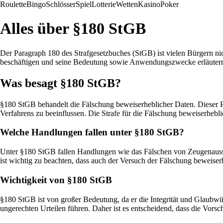
Roulette
Bingo
Schlösser
Spiel
Lotterie
Wetten
Kasino
Poker
Alles über §180 StGB
Der Paragraph 180 des Strafgesetzbuches (StGB) ist vielen Bürgern nic
beschäftigen und seine Bedeutung sowie Anwendungszwecke erläuter
Was besagt §180 StGB?
§180 StGB behandelt die Fälschung beweiserheblicher Daten. Dieser P
Verfahrens zu beeinflussen. Die Strafe für die Fälschung beweiserheblic
Welche Handlungen fallen unter §180 StGB?
Unter §180 StGB fallen Handlungen wie das Fälschen von Zeugenaussa
ist wichtig zu beachten, dass auch der Versuch der Fälschung beweiserhe
Wichtigkeit von §180 StGB
§180 StGB ist von großer Bedeutung, da er die Integrität und Glaubw
ungerechten Urteilen führen. Daher ist es entscheidend, dass die Vors