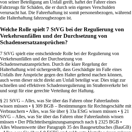
von seiner Beteiligung am Unfall greift, haftet der Fahrer eines
Fahrzeugs für Schäden, die er durch sein eigenes Verschulden
verursacht hat. Die Fahrerhaftung ist somit personenbezogen, während
die Halterhaftung fahrzeugbezogen ist.
Welche Rolle spielt 7 StVG bei der Regulierung von
Verkehrsunfällen und der Durchsetzung von
Schadensersatzansprüchen?
7 StVG spielt eine entscheidende Rolle bei der Regulierung von
Verkehrsunfällen und der Durchsetzung von
Schadensersatzansprüchen. Durch die klare Regelung der
Halterhaftung wird sichergestellt, dass Geschädigte im Falle eines
Unfalls ihre Ansprüche gegen den Halter geltend machen können,
auch wenn dieser nicht direkt am Unfall beteiligt war. Dies trägt zur
schnellen und effektiven Schadensregulierung im Straßenverkehr bei
und sorgt für eine gerechte Verteilung der Haftung.
§ 21 StVG – Alles, was Sie über das Fahren ohne Fahrerlaubnis
wissen müssen
•
§ 309 BGB – Bestimmungen für Rechtsgeschäfte mit
Verbrauchern
•
Alles, was Sie über § 33a EStG wissen müssen
•
§ 21
StVG – Alles, was Sie über das Fahren ohne Fahrerlaubnis wissen
müssen
•
Der Pflichtteilsergänzungsanspruch nach § 2325 BGB
•
Alles Wissenswerte über Paragraph 35 des Baugesetzbuches (BauGB)