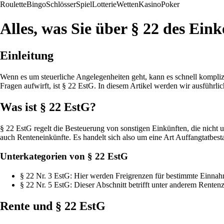
Roulette
Bingo
Schlösser
Spiel
Lotterie
Wetten
Kasino
Poker
Alles, was Sie über § 22 des Ei
Einleitung
Wenn es um steuerliche Angelegenheiten geht, kann es schnell kompli
Fragen aufwirft, ist § 22 EstG. In diesem Artikel werden wir ausführl
Was ist § 22 EstG?
§ 22 EstG regelt die Besteuerung von sonstigen Einkünften, die nicht 
auch Renteneinkünfte. Es handelt sich also um eine Art Auffangtatbest
Unterkategorien von § 22 EstG
§ 22 Nr. 3 EstG: Hier werden Freigrenzen für bestimmte Einnahm
§ 22 Nr. 5 EstG: Dieser Abschnitt betrifft unter anderem Renten
Rente und § 22 EstG