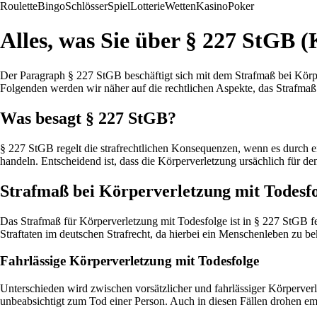
Roulette
Bingo
Schlösser
Spiel
Lotterie
Wetten
Kasino
Poker
Alles, was Sie über § 227 StGB 
Der Paragraph § 227 StGB beschäftigt sich mit dem Strafmaß bei Körpe
Folgenden werden wir näher auf die rechtlichen Aspekte, das Strafma
Was besagt § 227 StGB?
§ 227 StGB regelt die strafrechtlichen Konsequenzen, wenn es durch
handeln. Entscheidend ist, dass die Körperverletzung ursächlich für den
Strafmaß bei Körperverletzung mit Todesf
Das Strafmaß für Körperverletzung mit Todesfolge ist in § 227 StGB fes
Straftaten im deutschen Strafrecht, da hierbei ein Menschenleben zu bek
Fahrlässige Körperverletzung mit Todesfolge
Unterschieden wird zwischen vorsätzlicher und fahrlässiger Körperverl
unbeabsichtigt zum Tod einer Person. Auch in diesen Fällen drohen em