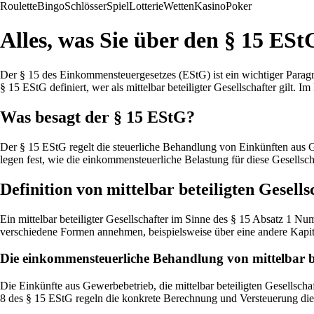
Roulette
Bingo
Schlösser
Spiel
Lotterie
Wetten
Kasino
Poker
Alles, was Sie über den § 15 ES
Der § 15 des Einkommensteuergesetzes (EStG) ist ein wichtiger Paragr
§ 15 EStG definiert, wer als mittelbar beteiligter Gesellschafter gilt.
Was besagt der § 15 EStG?
Der § 15 EStG regelt die steuerliche Behandlung von Einkünften aus Ge
legen fest, wie die einkommensteuerliche Belastung für diese Gesellsch
Definition von mittelbar beteiligten Gesells
Ein mittelbar beteiligter Gesellschafter im Sinne des § 15 Absatz 1 Num
verschiedene Formen annehmen, beispielsweise über eine andere Kapita
Die einkommensteuerliche Behandlung von mittelbar be
Die Einkünfte aus Gewerbebetrieb, die mittelbar beteiligten Gesellsch
8 des § 15 EStG regeln die konkrete Berechnung und Versteuerung die