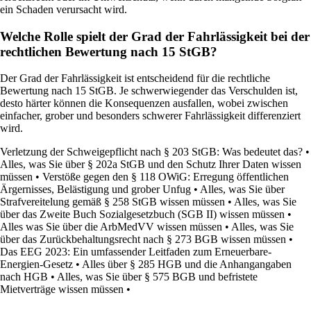
ein Schaden verursacht wird.
Welche Rolle spielt der Grad der Fahrlässigkeit bei der
rechtlichen Bewertung nach 15 StGB?
Der Grad der Fahrlässigkeit ist entscheidend für die rechtliche
Bewertung nach 15 StGB. Je schwerwiegender das Verschulden ist,
desto härter können die Konsequenzen ausfallen, wobei zwischen
einfacher, grober und besonders schwerer Fahrlässigkeit differenziert
wird.
Verletzung der Schweigepflicht nach § 203 StGB: Was bedeutet das?
•
Alles, was Sie über § 202a StGB und den Schutz Ihrer Daten wissen
müssen
•
Verstöße gegen den § 118 OWiG: Erregung öffentlichen
Ärgernisses, Belästigung und grober Unfug
•
Alles, was Sie über
Strafvereitelung gemäß § 258 StGB wissen müssen
•
Alles, was Sie
über das Zweite Buch Sozialgesetzbuch (SGB II) wissen müssen
•
Alles was Sie über die ArbMedVV wissen müssen
•
Alles, was Sie
über das Zurückbehaltungsrecht nach § 273 BGB wissen müssen
•
Das EEG 2023: Ein umfassender Leitfaden zum Erneuerbare-
Energien-Gesetz
•
Alles über § 285 HGB und die Anhangangaben
nach HGB
•
Alles, was Sie über § 575 BGB und befristete
Mietverträge wissen müssen
•