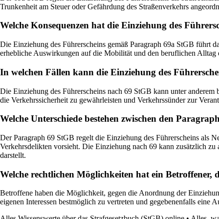
Trunkenheit am Steuer oder Gefährdung des Straßenverkehrs angeordn
Welche Konsequenzen hat die Einziehung des Führers
Die Einziehung des Führerscheins gemäß Paragraph 69a StGB führt dazu
erhebliche Auswirkungen auf die Mobilität und den beruflichen Alltag
In welchen Fällen kann die Einziehung des Führersch
Die Einziehung des Führerscheins nach 69 StGB kann unter anderem bei
die Verkehrssicherheit zu gewährleisten und Verkehrssünder zur Veran
Welche Unterschiede bestehen zwischen den Paragraph
Der Paragraph 69 StGB regelt die Einziehung des Führerscheins als 
Verkehrsdelikten vorsieht. Die Einziehung nach 69 kann zusätzlich zu
darstellt.
Welche rechtlichen Möglichkeiten hat ein Betroffener, 
Betroffene haben die Möglichkeit, gegen die Anordnung der Einziehung 
eigenen Interessen bestmöglich zu vertreten und gegebenenfalls ein
Alles Wissenswerte über das Strafgesetzbuch (StGB) online
•
Alles, w