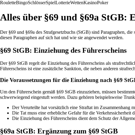
Roulette
Bingo
Schlösser
Spiel
Lotterie
Wetten
Kasino
Poker
Alles über §69 und §69a StGB: 
Der §69 und §69a des Strafgesetzbuchs (StGB) sind Paragraphen, die s
diesen Paragraphen auf sich hat und wie sie angewendet werden.
§69 StGB: Einziehung des Führerscheins
Der §69 StGB regelt die Einziehung des Führerscheins als strafrechtl
Führerscheins ist eine zusätzliche Sanktion, die neben anderen strafr
Die Voraussetzungen für die Einziehung nach §69 St
Um den Führerschein gemäß §69 StGB einzuziehen, müssen bestimmte Vor
schwerwiegend eingestuft werden. Dazu gehören beispielsweise Trunke
Der Verurteilte hat vorsätzlich eine Straftat im Zusammenhang 
Die Tat muss eine erhebliche Gefahr für die Verkehrssicherheit d
Die Einziehung des Führerscheins dient dem Schutz der Allgeme
§69a StGB: Ergänzung zum §69 StGB