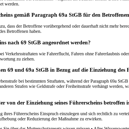
et werden.
cheins gemäß Paragraph 69a StGB für den Betroffene
, dass der Betroffene vorübergehend oder dauerhaft nicht mehr berecht
 des Betroffenen haben.
eins nach 69 StGB angeordnet werden?
 Verkehrsstraftaten wie Fahrerflucht, Fahren ohne Fahrerlaubnis oder
twortung zu ziehen.
en 69 und 69a StGB in Bezug auf die Einziehung des 
Nebenstrafe bei bestimmten Straftaten, während der Paragraph 69a St
 anderen Strafen wie Geldstrafe oder Freiheitsstrafe verhängt werden
der von der Einziehung seines Führerscheins betroffen i
ihres Führerscheins Einspruch einzulegen und sich rechtlich zu vertei
e Aufhebung oder Reduzierung der Maßnahme zu erwirken.
as Sie über das Mutterschutzgesetz wissen müssen
•
Alles Wissenswerte