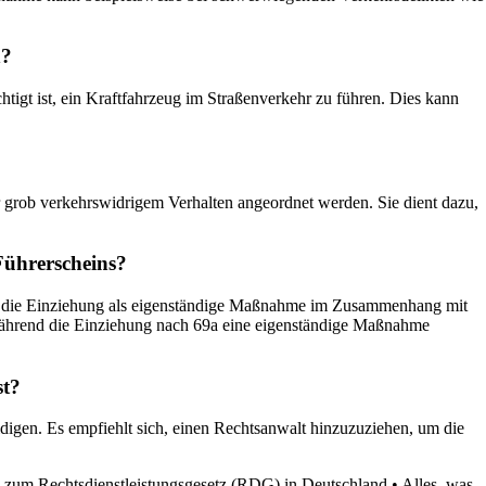
n?
igt ist, ein Kraftfahrzeug im Straßenverkehr zu führen. Dies kann
 grob verkehrswidrigem Verhalten angeordnet werden. Sie dient dazu,
Führerscheins?
GB die Einziehung als eigenständige Maßnahme im Zusammenhang mit
, während die Einziehung nach 69a eine eigenständige Maßnahme
st?
digen. Es empfiehlt sich, einen Rechtsanwalt hinzuzuziehen, um die
 zum Rechtsdienstleistungsgesetz (RDG) in Deutschland
•
Alles, was