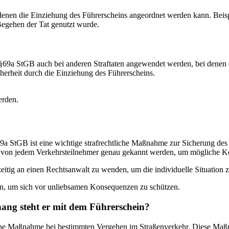
 denen die Einziehung des Führerscheins angeordnet werden kann. Beis
Begehen der Tat genutzt wurde.
69a StGB auch bei anderen Straftaten angewendet werden, bei denen di
erheit durch die Einziehung des Führerscheins.
erden.
a StGB ist eine wichtige strafrechtliche Maßnahme zur Sicherung des
 von jedem Verkehrsteilnehmer genau gekannt werden, um mögliche Ko
zeitig an einen Rechtsanwalt zu wenden, um die individuelle Situation z
gen, um sich vor unliebsamen Konsequenzen zu schützen.
ng steht er mit dem Führerschein?
tliche Maßnahme bei bestimmten Vergehen im Straßenverkehr. Diese Ma