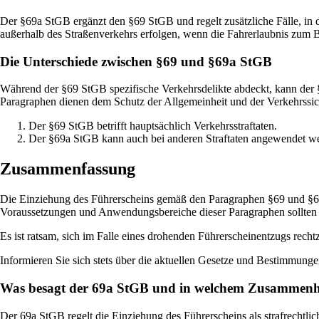
Der §69a StGB ergänzt den §69 StGB und regelt zusätzliche Fälle, in
außerhalb des Straßenverkehrs erfolgen, wenn die Fahrerlaubnis zum 
Die Unterschiede zwischen §69 und §69a StGB
Während der §69 StGB spezifische Verkehrsdelikte abdeckt, kann der §
Paragraphen dienen dem Schutz der Allgemeinheit und der Verkehrssich
Der §69 StGB betrifft hauptsächlich Verkehrsstraftaten.
Der §69a StGB kann auch bei anderen Straftaten angewendet w
Zusammenfassung
Die Einziehung des Führerscheins gemäß den Paragraphen §69 und §69
Voraussetzungen und Anwendungsbereiche dieser Paragraphen sollten
Es ist ratsam, sich im Falle eines drohenden Führerscheinentzugs recht
Informieren Sie sich stets über die aktuellen Gesetze und Bestimmun
Was besagt der 69a StGB und in welchem Zusammenha
Der 69a StGB regelt die Einziehung des Führerscheins als strafrech