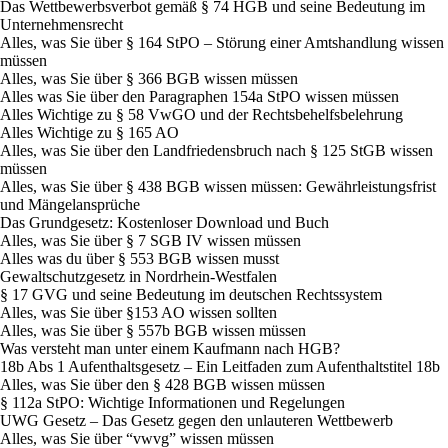
Das Wettbewerbsverbot gemäß § 74 HGB und seine Bedeutung im
Unternehmensrecht
Alles, was Sie über § 164 StPO – Störung einer Amtshandlung wissen
müssen
Alles, was Sie über § 366 BGB wissen müssen
Alles was Sie über den Paragraphen 154a StPO wissen müssen
Alles Wichtige zu § 58 VwGO und der Rechtsbehelfsbelehrung
Alles Wichtige zu § 165 AO
Alles, was Sie über den Landfriedensbruch nach § 125 StGB wissen
müssen
Alles, was Sie über § 438 BGB wissen müssen: Gewährleistungsfrist
und Mängelansprüche
Das Grundgesetz: Kostenloser Download und Buch
Alles, was Sie über § 7 SGB IV wissen müssen
Alles was du über § 553 BGB wissen musst
Gewaltschutzgesetz in Nordrhein-Westfalen
§ 17 GVG und seine Bedeutung im deutschen Rechtssystem
Alles, was Sie über §153 AO wissen sollten
Alles, was Sie über § 557b BGB wissen müssen
Was versteht man unter einem Kaufmann nach HGB?
18b Abs 1 Aufenthaltsgesetz – Ein Leitfaden zum Aufenthaltstitel 18b
Alles, was Sie über den § 428 BGB wissen müssen
§ 112a StPO: Wichtige Informationen und Regelungen
UWG Gesetz – Das Gesetz gegen den unlauteren Wettbewerb
Alles, was Sie über “vwvg” wissen müssen