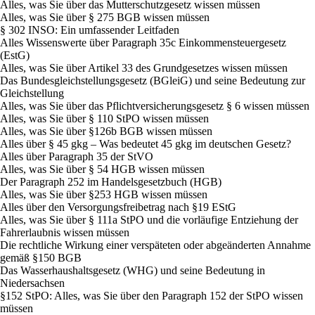
Alles, was Sie über das Mutterschutzgesetz wissen müssen
Alles, was Sie über § 275 BGB wissen müssen
§ 302 INSO: Ein umfassender Leitfaden
Alles Wissenswerte über Paragraph 35c Einkommensteuergesetz
(EstG)
Alles, was Sie über Artikel 33 des Grundgesetzes wissen müssen
Das Bundesgleichstellungsgesetz (BGleiG) und seine Bedeutung zur
Gleichstellung
Alles, was Sie über das Pflichtversicherungsgesetz § 6 wissen müssen
Alles, was Sie über § 110 StPO wissen müssen
Alles, was Sie über §126b BGB wissen müssen
Alles über § 45 gkg – Was bedeutet 45 gkg im deutschen Gesetz?
Alles über Paragraph 35 der StVO
Alles, was Sie über § 54 HGB wissen müssen
Der Paragraph 252 im Handelsgesetzbuch (HGB)
Alles, was Sie über §253 HGB wissen müssen
Alles über den Versorgungsfreibetrag nach §19 EStG
Alles, was Sie über § 111a StPO und die vorläufige Entziehung der
Fahrerlaubnis wissen müssen
Die rechtliche Wirkung einer verspäteten oder abgeänderten Annahme
gemäß §150 BGB
Das Wasserhaushaltsgesetz (WHG) und seine Bedeutung in
Niedersachsen
§152 StPO: Alles, was Sie über den Paragraph 152 der StPO wissen
müssen