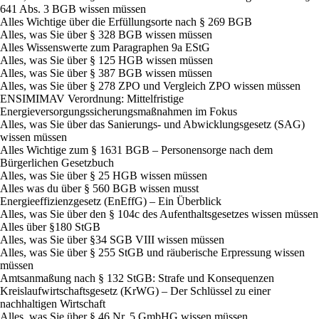
641 Abs. 3 BGB wissen müssen
Alles Wichtige über die Erfüllungsorte nach § 269 BGB
Alles, was Sie über § 328 BGB wissen müssen
Alles Wissenswerte zum Paragraphen 9a EStG
Alles, was Sie über § 125 HGB wissen müssen
Alles, was Sie über § 387 BGB wissen müssen
Alles, was Sie über § 278 ZPO und Vergleich ZPO wissen müssen
ENSIMIMAV Verordnung: Mittelfristige
Energieversorgungssicherungsmaßnahmen im Fokus
Alles, was Sie über das Sanierungs- und Abwicklungsgesetz (SAG)
wissen müssen
Alles Wichtige zum § 1631 BGB – Personensorge nach dem
Bürgerlichen Gesetzbuch
Alles, was Sie über § 25 HGB wissen müssen
Alles was du über § 560 BGB wissen musst
Energieeffizienzgesetz (EnEffG) – Ein Überblick
Alles, was Sie über den § 104c des Aufenthaltsgesetzes wissen müssen
Alles über §180 StGB
Alles, was Sie über §34 SGB VIII wissen müssen
Alles, was Sie über § 255 StGB und räuberische Erpressung wissen
müssen
Amts­anmaßung nach § 132 StGB: Strafe und Konsequenzen
Kreislaufwirtschaftsgesetz (KrWG) – Der Schlüssel zu einer
nachhaltigen Wirtschaft
Alles, was Sie über § 46 Nr. 5 GmbHG wissen müssen