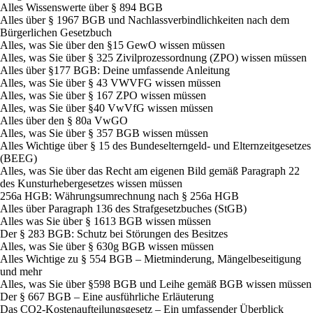
Alles Wissenswerte über § 894 BGB
Alles über § 1967 BGB und Nachlassverbindlichkeiten nach dem
Bürgerlichen Gesetzbuch
Alles, was Sie über den §15 GewO wissen müssen
Alles, was Sie über § 325 Zivilprozessordnung (ZPO) wissen müssen
Alles über §177 BGB: Deine umfassende Anleitung
Alles, was Sie über § 43 VWVFG wissen müssen
Alles, was Sie über § 167 ZPO wissen müssen
Alles, was Sie über §40 VwVfG wissen müssen
Alles über den § 80a VwGO
Alles, was Sie über § 357 BGB wissen müssen
Alles Wichtige über § 15 des Bundeselterngeld- und Elternzeitgesetzes
(BEEG)
Alles, was Sie über das Recht am eigenen Bild gemäß Paragraph 22
des Kunsturhebergesetzes wissen müssen
256a HGB: Währungsumrechnung nach § 256a HGB
Alles über Paragraph 136 des Strafgesetzbuches (StGB)
Alles was Sie über § 1613 BGB wissen müssen
Der § 283 BGB: Schutz bei Störungen des Besitzes
Alles, was Sie über § 630g BGB wissen müssen
Alles Wichtige zu § 554 BGB – Mietminderung, Mängelbeseitigung
und mehr
Alles, was Sie über §598 BGB und Leihe gemäß BGB wissen müssen
Der § 667 BGB – Eine ausführliche Erläuterung
Das CO2-Kostenaufteilungsgesetz – Ein umfassender Überblick