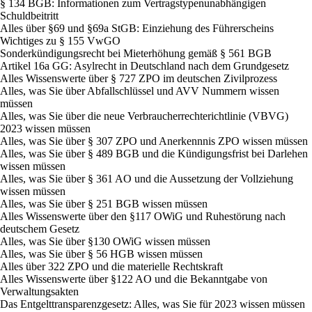
§ 134 BGB: Informationen zum Vertragstypenunabhängigen
Schuldbeitritt
Alles über §69 und §69a StGB: Einziehung des Führerscheins
Wichtiges zu § 155 VwGO
Sonderkündigungsrecht bei Mieterhöhung gemäß § 561 BGB
Artikel 16a GG: Asylrecht in Deutschland nach dem Grundgesetz
Alles Wissenswerte über § 727 ZPO im deutschen Zivilprozess
Alles, was Sie über Abfallschlüssel und AVV Nummern wissen
müssen
Alles, was Sie über die neue Verbraucherrechterichtlinie (VBVG)
2023 wissen müssen
Alles, was Sie über § 307 ZPO und Anerkennnis ZPO wissen müssen
Alles, was Sie über § 489 BGB und die Kündigungsfrist bei Darlehen
wissen müssen
Alles, was Sie über § 361 AO und die Aussetzung der Vollziehung
wissen müssen
Alles, was Sie über § 251 BGB wissen müssen
Alles Wissenswerte über den §117 OWiG und Ruhestörung nach
deutschem Gesetz
Alles, was Sie über §130 OWiG wissen müssen
Alles, was Sie über § 56 HGB wissen müssen
Alles über 322 ZPO und die materielle Rechtskraft
Alles Wissenswerte über §122 AO und die Bekanntgabe von
Verwaltungsakten
Das Entgelttransparenzgesetz: Alles, was Sie für 2023 wissen müssen