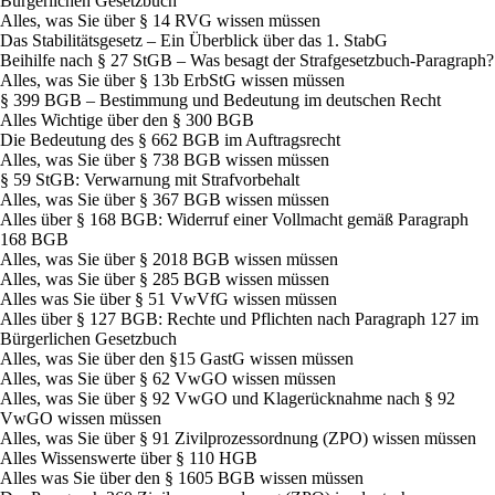
Bürgerlichen Gesetzbuch
Alles, was Sie über § 14 RVG wissen müssen
Das Stabilitätsgesetz – Ein Überblick über das 1. StabG
Beihilfe nach § 27 StGB – Was besagt der Strafgesetzbuch-Paragraph?
Alles, was Sie über § 13b ErbStG wissen müssen
§ 399 BGB – Bestimmung und Bedeutung im deutschen Recht
Alles Wichtige über den § 300 BGB
Die Bedeutung des § 662 BGB im Auftragsrecht
Alles, was Sie über § 738 BGB wissen müssen
§ 59 StGB: Verwarnung mit Strafvorbehalt
Alles, was Sie über § 367 BGB wissen müssen
Alles über § 168 BGB: Widerruf einer Vollmacht gemäß Paragraph
168 BGB
Alles, was Sie über § 2018 BGB wissen müssen
Alles, was Sie über § 285 BGB wissen müssen
Alles was Sie über § 51 VwVfG wissen müssen
Alles über § 127 BGB: Rechte und Pflichten nach Paragraph 127 im
Bürgerlichen Gesetzbuch
Alles, was Sie über den §15 GastG wissen müssen
Alles, was Sie über § 62 VwGO wissen müssen
Alles, was Sie über § 92 VwGO und Klagerücknahme nach § 92
VwGO wissen müssen
Alles, was Sie über § 91 Zivilprozessordnung (ZPO) wissen müssen
Alles Wissenswerte über § 110 HGB
Alles was Sie über den § 1605 BGB wissen müssen