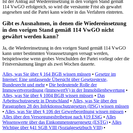
Ist der Antrag auf Wiedereinsetzung in den vorigen Stand gemäß
114 VwGO erfolgreich, so wird die versäumte Frist als gewahrt
angesehen und die Partei kann wieder in das Verfahren eintreten.
Gibt es Ausnahmen, in denen die Wiedereinsetzung
in den vorigen Stand gemäß 114 VwGO nicht
gewährt werden kann?
Ja, die Wiedereinsetzung in den vorigen Stand gemäß 114 VwGO
kann unter bestimmten Voraussetzungen versagt werden,
beispielsweise wenn grobes Verschulden der Partei vorliegt oder die
Fristversäumung länger als zwei Wochen dauerte.
Alles, was Sie über § 164 BGB wissen müssen
•
Gesetze im
Internet: Eine umfassende Übersicht über Gesetzestexte,
Bundesrecht und mehr
•
Die bedeutende Rolle der
Immowertverordnung (ImmowertV) in der Immobilienbewertung
•
Alles, was Sie über § 1004 BGB wissen müssen
•
Das
Arbeitsschutzgesetz in Deutschland
•
Alles, was Sie über den
Paragraphen 28 des Infektionsschutzgesetzes (IfSG) wissen müssen
•
Alles, was Sie über § 106 der Gewerbeordnung wissen müssen
•
Alles über den Versorgungsfreibetrag nach §19 EStG
•
Alles
Wissenswerte über das Einkommensteuergesetz (ESTG)
•
Alles
Wichtige über §41 SGB VIII (Sozialgesetzbuch VIII)
•