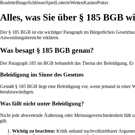
Roulette
Bingo
Schlösser
Spiel
Lotterie
Wetten
Kasino
Poker
Alles, was Sie über § 185 BGB w
Der § 185 BGB ist ein wichtiger Paragraph im Bürgerlichen Gesetzbuc
Anwendungsbereiche erklären.
Was besagt § 185 BGB genau?
Der Paragraph 185 im BGB behandelt das Thema der Beleidigung. Er r
Beleidigung im Sinne des Gesetzes
Gemäß § 185 BGB liegt eine Beleidigung vor, wenn jemand in einer Weis
herabzuwürdigen.
Was fällt nicht unter Beleidigung?
Nicht jede abwertende Äußerung oder Meinungsverschiedenheit fällt un
gilt.
Wichtig zu beachten:
Kritik anhand nachvollziehbarer Argumen