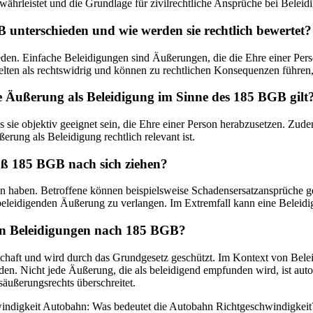
ährleistet und die Grundlage für zivilrechtliche Ansprüche bei Beleidi
unterschieden und wie werden sie rechtlich bewertet?
n. Einfache Beleidigungen sind Äußerungen, die die Ehre einer Person
lten als rechtswidrig und können zu rechtlichen Konsequenzen führen,
ne Äußerung als Beleidigung im Sinne des 185 BGB gilt
sie objektiv geeignet sein, die Ehre einer Person herabzusetzen. Zude
rung als Beleidigung rechtlich relevant ist.
äß 185 BGB nach sich ziehen?
 haben. Betroffene können beispielsweise Schadensersatzansprüche ge
beleidigenden Äußerung zu verlangen. Im Extremfall kann eine Beleidi
von Beleidigungen nach 185 BGB?
llschaft und wird durch das Grundgesetz geschützt. Im Kontext von B
en. Nicht jede Äußerung, die als beleidigend empfunden wird, ist aut
äußerungsrechts überschreitet.
indigkeit Autobahn: Was bedeutet die Autobahn Richtgeschwindigkeit