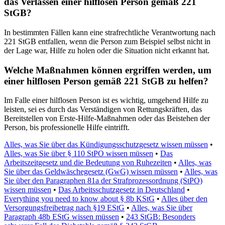
das Verlassen einer hilflosen Person gemäß 221
StGB?
In bestimmten Fällen kann eine strafrechtliche Verantwortung nach
221 StGB entfallen, wenn die Person zum Beispiel selbst nicht in
der Lage war, Hilfe zu holen oder die Situation nicht erkannt hat.
Welche Maßnahmen können ergriffen werden, um
einer hilflosen Person gemäß 221 StGB zu helfen?
Im Falle einer hilflosen Person ist es wichtig, umgehend Hilfe zu
leisten, sei es durch das Verständigen von Rettungskräften, das
Bereitstellen von Erste-Hilfe-Maßnahmen oder das Beistehen der
Person, bis professionelle Hilfe eintrifft.
Alles, was Sie über das Kündigungsschutzgesetz wissen müssen
•
Alles, was Sie über § 110 StPO wissen müssen
•
Das
Arbeitszeitgesetz und die Bedeutung von Ruhezeiten
•
Alles, was
Sie über das Geldwäschegesetz (GwG) wissen müssen
•
Alles, was
Sie über den Paragraphen 81a der Strafprozessordnung (StPO)
wissen müssen
•
Das Arbeitsschutzgesetz in Deutschland
•
Everything you need to know about § 8b KStG
•
Alles über den
Versorgungsfreibetrag nach §19 EStG
•
Alles, was Sie über
Paragraph 48b EStG wissen müssen
•
243 StGB: Besonders