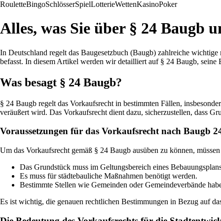
Roulette
Bingo
Schlösser
Spiel
Lotterie
Wetten
Kasino
Poker
Alles, was Sie über § 24 Baugb 
In Deutschland regelt das Baugesetzbuch (Baugb) zahlreiche wichtige 
befasst. In diesem Artikel werden wir detailliert auf § 24 Baugb, se
Was besagt § 24 Baugb?
§ 24 Baugb regelt das Vorkaufsrecht in bestimmten Fällen, insbesonde
veräußert wird. Das Vorkaufsrecht dient dazu, sicherzustellen, dass
Voraussetzungen für das Vorkaufsrecht nach Baugb 2
Um das Vorkaufsrecht gemäß § 24 Baugb ausüben zu können, müssen b
Das Grundstück muss im Geltungsbereich eines Bebauungsplans
Es muss für städtebauliche Maßnahmen benötigt werden.
Bestimmte Stellen wie Gemeinden oder Gemeindeverbände haben
Es ist wichtig, die genauen rechtlichen Bestimmungen in Bezug auf d
Die Bedeutung des Vorkaufsrechts für die Stadtentwic