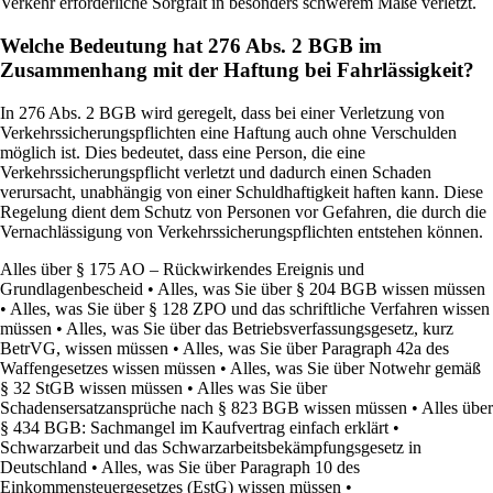
Verkehr erforderliche Sorgfalt in besonders schwerem Maße verletzt.
Welche Bedeutung hat 276 Abs. 2 BGB im
Zusammenhang mit der Haftung bei Fahrlässigkeit?
In 276 Abs. 2 BGB wird geregelt, dass bei einer Verletzung von
Verkehrssicherungspflichten eine Haftung auch ohne Verschulden
möglich ist. Dies bedeutet, dass eine Person, die eine
Verkehrssicherungspflicht verletzt und dadurch einen Schaden
verursacht, unabhängig von einer Schuldhaftigkeit haften kann. Diese
Regelung dient dem Schutz von Personen vor Gefahren, die durch die
Vernachlässigung von Verkehrssicherungspflichten entstehen können.
Alles über § 175 AO – Rückwirkendes Ereignis und
Grundlagenbescheid
•
Alles, was Sie über § 204 BGB wissen müssen
•
Alles, was Sie über § 128 ZPO und das schriftliche Verfahren wissen
müssen
•
Alles, was Sie über das Betriebsverfassungsgesetz, kurz
BetrVG, wissen müssen
•
Alles, was Sie über Paragraph 42a des
Waffengesetzes wissen müssen
•
Alles, was Sie über Notwehr gemäß
§ 32 StGB wissen müssen
•
Alles was Sie über
Schadensersatzansprüche nach § 823 BGB wissen müssen
•
Alles über
§ 434 BGB: Sachmangel im Kaufvertrag einfach erklärt
•
Schwarzarbeit und das Schwarzarbeitsbekämpfungsgesetz in
Deutschland
•
Alles, was Sie über Paragraph 10 des
Einkommensteuergesetzes (EstG) wissen müssen
•