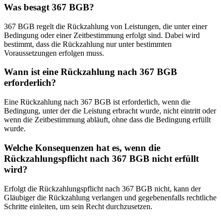
Was besagt 367 BGB?
367 BGB regelt die Rückzahlung von Leistungen, die unter einer
Bedingung oder einer Zeitbestimmung erfolgt sind. Dabei wird
bestimmt, dass die Rückzahlung nur unter bestimmten
Voraussetzungen erfolgen muss.
Wann ist eine Rückzahlung nach 367 BGB
erforderlich?
Eine Rückzahlung nach 367 BGB ist erforderlich, wenn die
Bedingung, unter der die Leistung erbracht wurde, nicht eintritt oder
wenn die Zeitbestimmung abläuft, ohne dass die Bedingung erfüllt
wurde.
Welche Konsequenzen hat es, wenn die
Rückzahlungspflicht nach 367 BGB nicht erfüllt
wird?
Erfolgt die Rückzahlungspflicht nach 367 BGB nicht, kann der
Gläubiger die Rückzahlung verlangen und gegebenenfalls rechtliche
Schritte einleiten, um sein Recht durchzusetzen.