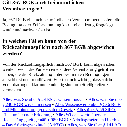
Gilt 367 BGB auch bei mündlichen
Vereinbarungen?
Ja, 367 BGB gilt auch bei mündlichen Vereinbarungen, sofern die
Bedingung oder Zeitbestimmung klar und eindeutig festgelegt
wurde und nachweisbar ist.
In welchen Fällen kann von der
Rückzahlungspflicht nach 367 BGB abgewichen
werden?
Von der Rückzahlungspflicht nach 367 BGB kann abgewichen
werden, wenn die Parteien eine andere Vereinbarung getroffen
haben, die die Rückzahlung unter bestimmten Bedingungen
ausschließt oder modifiziert. Es ist jedoch wichtig, dass solche
Vereinbarungen klar und eindeutig sind, um Streitigkeiten zu
vermeiden.
Alles, was Sie über § 24 EStG wissen müssen
•
Alles, was Sie über
§ 249 BGB wissen müssen
•
Alles Wissenswerte über § 536 BGB
und Mietminderung gemäß dem Gesetz
•
Alles über § 69 StPO:
Eine umfassende Erklärung
•
Alles Wissenswerte über die
Rechtshängigkeit gemäß § 989 BGB
•
Arbeitsgesetze im Überblick
– Das Arbeitsgesetzbuch (ArbZG)
•
Alles, was Sie über § 141 AO