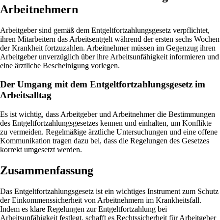
Arbeitnehmern
Arbeitgeber sind gemäß dem Entgeltfortzahlungsgesetz verpflichtet,
ihren Mitarbeitern das Arbeitsentgelt während der ersten sechs Wochen
der Krankheit fortzuzahlen. Arbeitnehmer müssen im Gegenzug ihren
Arbeitgeber unverzüglich über ihre Arbeitsunfähigkeit informieren und
eine ärztliche Bescheinigung vorlegen.
Der Umgang mit dem Entgeltfortzahlungsgesetz im
Arbeitsalltag
Es ist wichtig, dass Arbeitgeber und Arbeitnehmer die Bestimmungen
des Entgeltfortzahlungsgesetzes kennen und einhalten, um Konflikte
zu vermeiden. Regelmäßige ärztliche Untersuchungen und eine offene
Kommunikation tragen dazu bei, dass die Regelungen des Gesetzes
korrekt umgesetzt werden.
Zusammenfassung
Das Entgeltfortzahlungsgesetz ist ein wichtiges Instrument zum Schutz
der Einkommenssicherheit von Arbeitnehmern im Krankheitsfall.
Indem es klare Regelungen zur Entgeltfortzahlung bei
Arbeitsunfähigkeit festlegt, schafft es Rechtssicherheit für Arbeitgeber