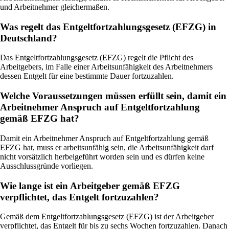
und Arbeitnehmer gleichermaßen.
Was regelt das Entgeltfortzahlungsgesetz (EFZG) in
Deutschland?
Das Entgeltfortzahlungsgesetz (EFZG) regelt die Pflicht des
Arbeitgebers, im Falle einer Arbeitsunfähigkeit des Arbeitnehmers
dessen Entgelt für eine bestimmte Dauer fortzuzahlen.
Welche Voraussetzungen müssen erfüllt sein, damit ein
Arbeitnehmer Anspruch auf Entgeltfortzahlung
gemäß EFZG hat?
Damit ein Arbeitnehmer Anspruch auf Entgeltfortzahlung gemäß
EFZG hat, muss er arbeitsunfähig sein, die Arbeitsunfähigkeit darf
nicht vorsätzlich herbeigeführt worden sein und es dürfen keine
Ausschlussgründe vorliegen.
Wie lange ist ein Arbeitgeber gemäß EFZG
verpflichtet, das Entgelt fortzuzahlen?
Gemäß dem Entgeltfortzahlungsgesetz (EFZG) ist der Arbeitgeber
verpflichtet, das Entgelt für bis zu sechs Wochen fortzuzahlen. Danach