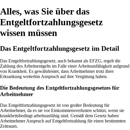
Alles, was Sie über das
Entgeltfortzahlungsgesetz
wissen müssen
Das Entgeltfortzahlungsgesetz im Detail
Das Entgeltfortzahlungsgesetz, auch bekannt als EFZG, regelt die
Zahlung des Arbeitsentgelts im Falle einer Arbeitsunfähigkeit aufgrund
von Krankheit. Es gewährleistet, dass Arbeitnehmer trotz ihrer
Erkrankung weiterhin Anspruch auf ihre Vergütung haben.
Die Bedeutung des Entgeltfortzahlungsgesetzes für
Arbeitnehmer
Das Entgeltfortzahlungsgesetz ist von großer Bedeutung für
Arbeitnehmer, da es sie vor Einkommensverlusten schützt, wenn sie
krankheitsbedingt arbeitsunfähig sind. Gemäß dem Gesetz haben
Arbeitnehmer Anspruch auf Entgeltfortzahlung für einen bestimmten
Zeitraum.