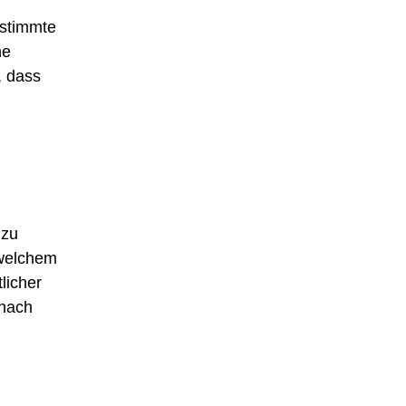
estimmte
he
, dass
 zu
 welchem
licher
 nach