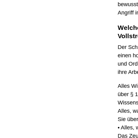
bewusst
Angriff 
Welche
Volls
Der Sch
einen ho
und Ordn
ihre Arb
Alles W
über § 
Wissens
Alles, 
Sie übe
•
Alles,
Das Zeu