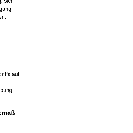
, sich
mgang
en.
riffs auf
übung
gemäß