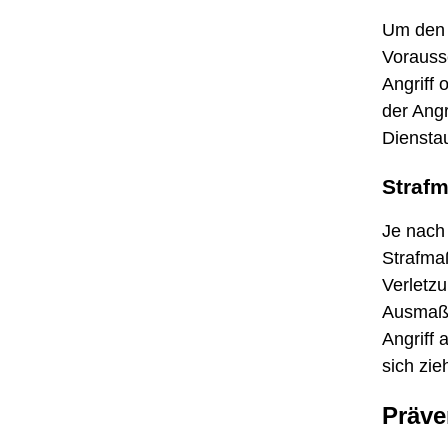
Um den T
Vorausse
Angriff 
der Ang
Diensta
Strafm
Je nach 
Strafmaß
Verletz
Ausmaß d
Angriff 
sich zie
Präve