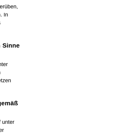
verüben,
. In
s
m Sinne
nter
n
etzen
 gemäß
f unter
er