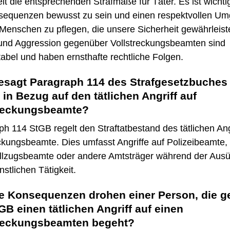
lt die entsprechenden Strafmaße für Täter. Es ist wichtig
sequenzen bewusst zu sein und einen respektvollen U
Menschen zu pflegen, die unsere Sicherheit gewährleist
und Aggression gegenüber Vollstreckungsbeamten sind
abel und haben ernsthafte rechtliche Folgen.
esagt Paragraph 114 des Strafgesetzbuches
 in Bezug auf den tätlichen Angriff auf
treckungsbeamte?
h 114 StGB regelt den Straftatbestand des tätlichen Ang
ckungsbeamte. Dies umfasst Angriffe auf Polizeibeamte,
ollzugsbeamte oder andere Amtsträger während der Aus
enstlichen Tätigkeit.
e Konsequenzen drohen einer Person, die 
GB einen tätlichen Angriff auf einen
treckungsbeamten begeht?