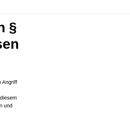
n §
sen
 Angriff
 diesem
en und