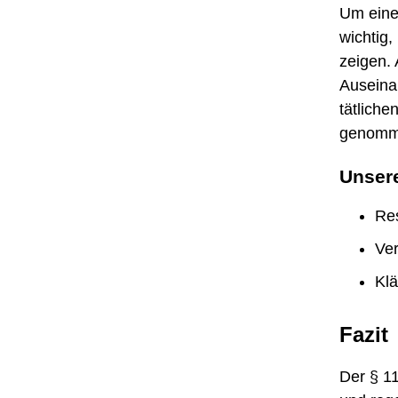
Um einen
wichtig
zeigen. 
Auseina
tätlich
genomm
Unser
Res
Ve
Klä
Fazit
Der § 11