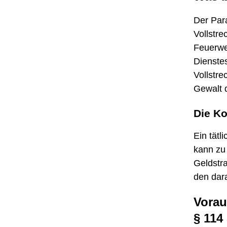
Der Para
Vollstre
Feuerwe
Dienstes
Vollstr
Gewalt d
Die Ko
Ein tätl
kann zu 
Geldstra
den dar
Vorau
§ 114