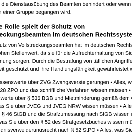
 die Dienstausübung des Beamten behindert oder wenn
in einer Gruppe begangen wird.
 Rolle spielt der Schutz von
treckungsbeamten im deutschen Rechtssyst
utz von Vollstreckungsbeamten hat im deutschen Recht
hen Stellenwert, da sie für die Aufrechterhaltung von Si
ung sorgen. Durch die Bestrafung von tätlichen Angriffe
eit geschützt und ihre Handlungsfähigkeit gewährleistet
issenswerte über ZVG Zwangsversteigerungen
•
Alles, 
128 ZPO und das schriftliche Verfahren wissen müssen
•
werte über § 536 BGB und Mietminderung gemäß dem 
was Sie über JVEG und JVEG NRW wissen müssen
•
All
r § 46 StGB und die Strafzumessung nach StGB wissen
 was Sie über den § 52 des Strafgesetzbuches wissen m
gnisverweigerungsrecht nach § 52 StPO
•
Alles, was Si