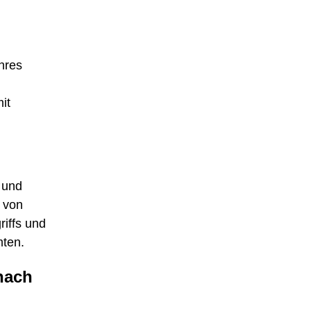
hres
it
t und
t von
riffs und
mten.
 nach