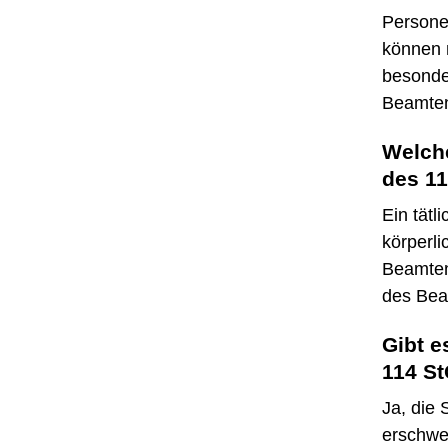
Personen
können m
besonde
Beamten
Welche
des 1
Ein tät
körperl
Beamten
des Beam
Gibt e
114 S
Ja, die 
erschwe