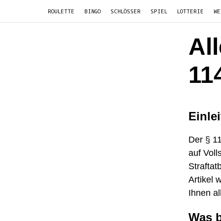
ROULETTE
BINGO
SCHLÖSSER
SPIEL
LOTTERIE
WE
Al
11
Einle
Der § 11
auf Vol
Strafta
Artikel 
Ihnen al
Was b