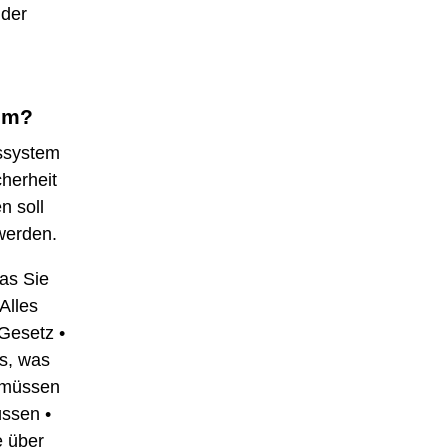
 der
em?
ssystem
cherheit
n soll
 werden.
was Sie
Alles
Gesetz
•
es, was
 müssen
üssen
•
e über