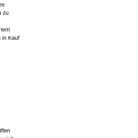
es
n zu
inem
 in Kauf
iffen