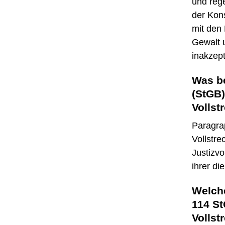
und rege
der Kon
mit den 
Gewalt 
inakzept
Was b
(StGB)
Volls
Paragrap
Vollstre
Justizv
ihrer di
Welch
114 St
Volls