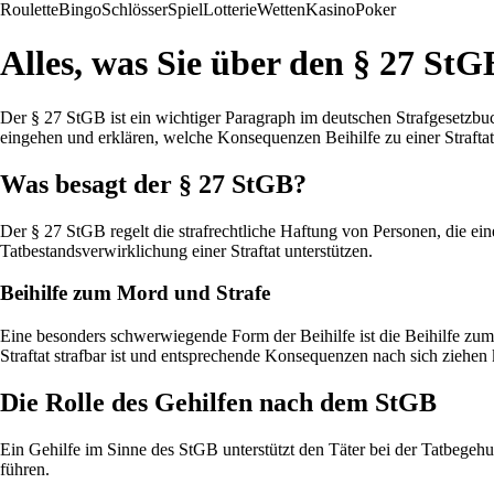
Roulette
Bingo
Schlösser
Spiel
Lotterie
Wetten
Kasino
Poker
Alles, was Sie über den § 27 StG
Der § 27 StGB ist ein wichtiger Paragraph im deutschen Strafgesetzbuch
eingehen und erklären, welche Konsequenzen Beihilfe zu einer Strafta
Was besagt der § 27 StGB?
Der § 27 StGB regelt die strafrechtliche Haftung von Personen, die ein
Tatbestandsverwirklichung einer Straftat unterstützen.
Beihilfe zum Mord und Strafe
Eine besonders schwerwiegende Form der Beihilfe ist die Beihilfe zum M
Straftat strafbar ist und entsprechende Konsequenzen nach sich ziehen
Die Rolle des Gehilfen nach dem StGB
Ein Gehilfe im Sinne des StGB unterstützt den Täter bei der Tatbegehu
führen.