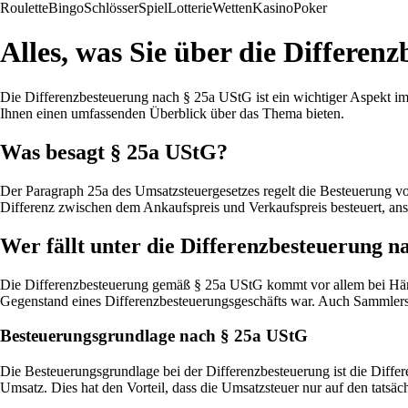
Roulette
Bingo
Schlösser
Spiel
Lotterie
Wetten
Kasino
Poker
Alles, was Sie über die Differe
Die Differenzbesteuerung nach § 25a UStG ist ein wichtiger Aspekt im
Ihnen einen umfassenden Überblick über das Thema bieten.
Was besagt § 25a UStG?
Der Paragraph 25a des Umsatzsteuergesetzes regelt die Besteuerung v
Differenz zwischen dem Ankaufspreis und Verkaufspreis besteuert, ans
Wer fällt unter die Differenzbesteuerung 
Die Differenzbesteuerung gemäß § 25a UStG kommt vor allem bei Hän
Gegenstand eines Differenzbesteuerungsgeschäfts war. Auch Sammlerst
Besteuerungsgrundlage nach § 25a UStG
Die Besteuerungsgrundlage bei der Differenzbesteuerung ist die Diffe
Umsatz. Dies hat den Vorteil, dass die Umsatzsteuer nur auf den tatsä