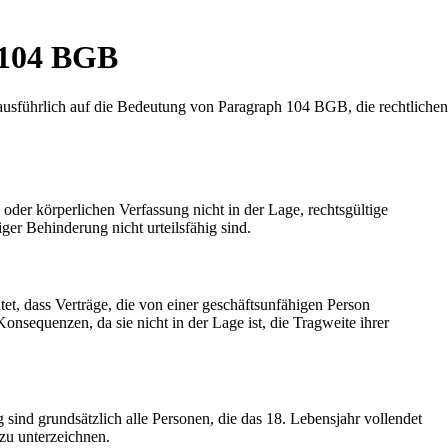
 104 BGB
ausführlich auf die Bedeutung von Paragraph 104 BGB, die rechtlichen
der körperlichen Verfassung nicht in der Lage, rechtsgültige
ger Behinderung nicht urteilsfähig sind.
et, dass Verträge, die von einer geschäftsunfähigen Person
nsequenzen, da sie nicht in der Lage ist, die Tragweite ihrer
ind grundsätzlich alle Personen, die das 18. Lebensjahr vollendet
zu unterzeichnen.