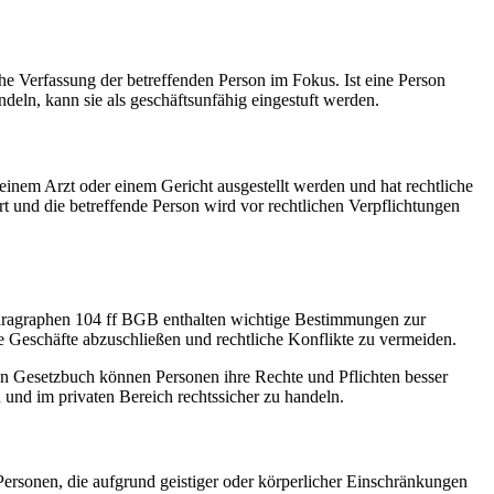
iche Verfassung der betreffenden Person im Fokus. Ist eine Person
eln, kann sie als geschäftsunfähig eingestuft werden.
inem Arzt oder einem Gericht ausgestellt werden und hat rechtliche
 und die betreffende Person wird vor rechtlichen Verpflichtungen
aragraphen 104 ff BGB enthalten wichtige Bestimmungen zur
e Geschäfte abzuschließen und rechtliche Konflikte zu vermeiden.
 Gesetzbuch können Personen ihre Rechte und Pflichten besser
und im privaten Bereich rechtssicher zu handeln.
ersonen, die aufgrund geistiger oder körperlicher Einschränkungen