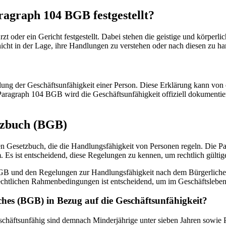
ragraph 104 BGB festgestellt?
zt oder ein Gericht festgestellt. Dabei stehen die geistige und körperl
ht in der Lage, ihre Handlungen zu verstehen oder nach diesen zu hand
ung der Geschäftsunfähigkeit einer Person. Diese Erklärung kann von e
ragraph 104 BGB wird die Geschäftsunfähigkeit offiziell dokumentiert
tzbuch (BGB)
 Gesetzbuch, die die Handlungsfähigkeit von Personen regeln. Die P
 Es ist entscheidend, diese Regelungen zu kennen, um rechtlich gültig
B und den Regelungen zur Handlungsfähigkeit nach dem Bürgerlichen
rechtlichen Rahmenbedingungen ist entscheidend, um im Geschäftsleben 
hes (BGB) in Bezug auf die Geschäftsunfähigkeit?
chäftsunfähig sind demnach Minderjährige unter sieben Jahren sowie P