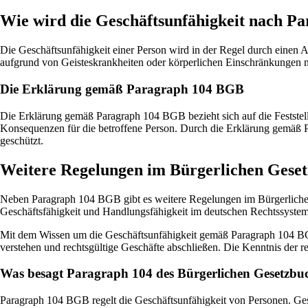
Wie wird die Geschäftsunfähigkeit nach Pa
Die Geschäftsunfähigkeit einer Person wird in der Regel durch einen Ar
aufgrund von Geisteskrankheiten oder körperlichen Einschränkungen nic
Die Erklärung gemäß Paragraph 104 BGB
Die Erklärung gemäß Paragraph 104 BGB bezieht sich auf die Feststell
Konsequenzen für die betroffene Person. Durch die Erklärung gemäß Pa
geschützt.
Weitere Regelungen im Bürgerlichen Gese
Neben Paragraph 104 BGB gibt es weitere Regelungen im Bürgerlichen
Geschäftsfähigkeit und Handlungsfähigkeit im deutschen Rechtssystem.
Mit dem Wissen um die Geschäftsunfähigkeit gemäß Paragraph 104 BG
verstehen und rechtsgültige Geschäfte abschließen. Die Kenntnis der 
Was besagt Paragraph 104 des Bürgerlichen Gesetzbuc
Paragraph 104 BGB regelt die Geschäftsunfähigkeit von Personen. Ges