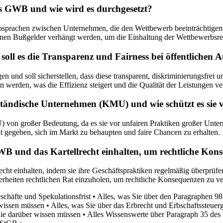
s GWB und wie wird es durchgesetzt?
 Absprachen zwischen Unternehmen, die den Wettbewerb beeinträchtigen
nnen Bußgelder verhängt werden, um die Einhaltung der Wettbewerbsreg
oll es die Transparenz und Fairness bei öffentlichen 
 und soll sicherstellen, dass diese transparent, diskriminierungsfrei
 werden, was die Effizienz steigert und die Qualität der Leistungen ve
ständische Unternehmen (KMU) und wie schützt es si
 von großer Bedeutung, da es sie vor unfairen Praktiken großer Unte
gegeben, sich im Markt zu behaupten und faire Chancen zu erhalten.
GWB und das Kartellrecht einhalten, um rechtliche Ko
ht einhalten, indem sie ihre Geschäftspraktiken regelmäßig überprüfen 
rheiten rechtlichen Rat einzuholen, um rechtliche Konsequenzen zu v
chäfte und Spekulationsfrist
•
Alles, was Sie über den Paragraphen 98
 wissen müssen
•
Alles, was Sie über das Erbrecht und Erbschaftssteue
Sie darüber wissen müssen
•
Alles Wissenswerte über Paragraph 35 de