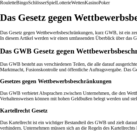
Roulette
Bingo
Schlösser
Spiel
Lotterie
Wetten
Kasino
Poker
Das Gesetz gegen Wettbewerbsb
Das Gesetz gegen Wettbewerbsbeschränkungen, kurz GWB, ist ein zentr
In diesem Artikel werden wir einen umfassenden Überblick über das G
Das GWB Gesetz gegen Wettbewerbsbesch
Das GWB besteht aus verschiedenen Teilen, die alle darauf ausgericht
Marktmacht, Fusionskontrolle und öffentliche Auftragsvergabe. Das Ge
Gesetzes gegen Wettbewerbsbeschränkungen
Das GWB verbietet Absprachen zwischen Unternehmen, die den Wettbew
Verhaltensweisen können mit hohen Geldbußen belegt werden und stell
Kartellrecht Gesetz
Das Kartellrecht ist ein wichtiger Bestandteil des GWB und zielt dara
verhindern. Unternehmen müssen sich an die Regeln des Kartellrecht