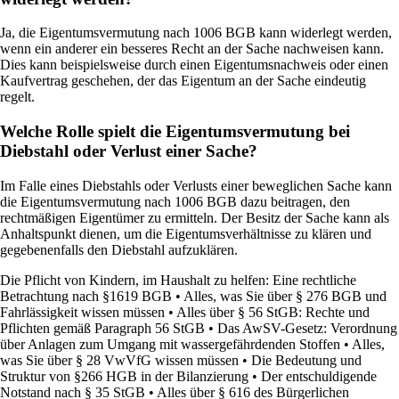
Ja, die Eigentumsvermutung nach 1006 BGB kann widerlegt werden,
wenn ein anderer ein besseres Recht an der Sache nachweisen kann.
Dies kann beispielsweise durch einen Eigentumsnachweis oder einen
Kaufvertrag geschehen, der das Eigentum an der Sache eindeutig
regelt.
Welche Rolle spielt die Eigentumsvermutung bei
Diebstahl oder Verlust einer Sache?
Im Falle eines Diebstahls oder Verlusts einer beweglichen Sache kann
die Eigentumsvermutung nach 1006 BGB dazu beitragen, den
rechtmäßigen Eigentümer zu ermitteln. Der Besitz der Sache kann als
Anhaltspunkt dienen, um die Eigentumsverhältnisse zu klären und
gegebenenfalls den Diebstahl aufzuklären.
Die Pflicht von Kindern, im Haushalt zu helfen: Eine rechtliche
Betrachtung nach §1619 BGB
•
Alles, was Sie über § 276 BGB und
Fahrlässigkeit wissen müssen
•
Alles über § 56 StGB: Rechte und
Pflichten gemäß Paragraph 56 StGB
•
Das AwSV-Gesetz: Verordnung
über Anlagen zum Umgang mit wassergefährdenden Stoffen
•
Alles,
was Sie über § 28 VwVfG wissen müssen
•
Die Bedeutung und
Struktur von §266 HGB in der Bilanzierung
•
Der entschuldigende
Notstand nach § 35 StGB
•
Alles über § 616 des Bürgerlichen