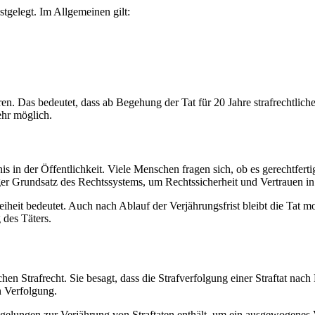
stgelegt. Im Allgemeinen gilt:
n. Das bedeutet, dass ab Begehung der Tat für 20 Jahre strafrechtlic
mehr möglich.
 in der Öffentlichkeit. Viele Menschen fragen sich, ob es gerechtferti
ger Grundsatz des Rechtssystems, um Rechtssicherheit und Vertrauen in
iheit bedeutet. Auch nach Ablauf der Verjährungsfrist bleibt die Tat mor
 des Täters.
en Strafrecht. Sie besagt, dass die Strafverfolgung einer Straftat nach E
n Verfolgung.
 Regelungen zur Verjährung von Straftaten enthält, um ein ausgewogenes